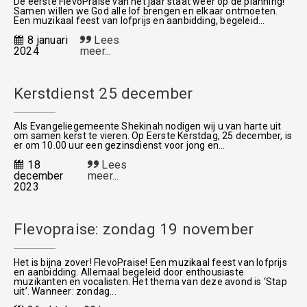
De eerste FlevoPraise van het jaar staat weer op de planning!
Samen willen we God alle lof brengen en elkaar ontmoeten.
Een muzikaal feest van lofprijs en aanbidding, begeleid...
8 januari
Lees
2024
meer...
Kerstdienst 25 december
Als Evangeliegemeente Shekinah nodigen wij u van harte uit
om samen kerst te vieren. Op Eerste Kerstdag, 25 december, is
er om 10.00 uur een gezinsdienst voor jong en...
18
Lees
december
meer...
2023
Flevopraise: zondag 19 november
Het is bijna zover! FlevoPraise! Een muzikaal feest van lofprijs
en aanbidding. Allemaal begeleid door enthousiaste
muzikanten en vocalisten. Het thema van deze avond is ‘Stap
uit’. Wanneer: zondag...