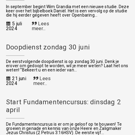
In september begint Wim Grandia met een nieuwe studie. Deze
keer over het bijbelboek Daniël. Het is een vervolg op de studie
die hij eerder gegeven heeft over Openbaring...
5 juli
Lees
2024
meer...
Doopdienst zondag 30 juni
De eerstvolgende doopdienst is op zondag 30 juni. Denk je
erover om gedoopt te worden, wil je meer weten? Laat het ons
weten! “Bekeert u en een ieder van...
21 juni
Lees
2024
meer...
Start Fundamentencursus: dinsdag 2
april
De Fundamentencursus is er om je geloof op te bouwen! Te
groeien in genade en kennis van onze Heere en Zaligmaker
Jezus Christus (2 Petrus 3:16HSV). De eerste vijf...