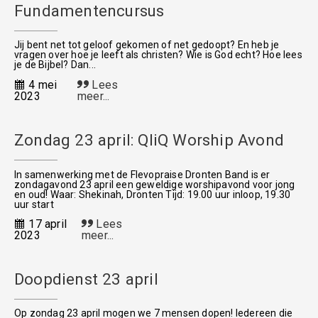
Fundamentencursus
Jij bent net tot geloof gekomen of net gedoopt? En heb je
vragen over hoe je leeft als christen? Wie is God echt? Hoe lees
je de Bijbel? Dan...
4 mei
Lees
2023
meer...
Zondag 23 april: QliQ Worship Avond
In samenwerking met de Flevopraise Dronten Band is er
zondagavond 23 april een geweldige worshipavond voor jong
en oud! Waar: Shekinah, Dronten Tijd: 19.00 uur inloop, 19.30
uur start
17 april
Lees
2023
meer...
Doopdienst 23 april
Op zondag 23 april mogen we 7 mensen dopen! Iedereen die