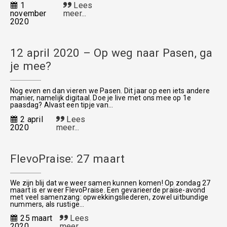
1
Lees
november
meer...
2020
12 april 2020 – Op weg naar Pasen, ga
je mee?
Nog even en dan vieren we Pasen. Dit jaar op een iets andere
manier, namelijk digitaal. Doe je live met ons mee op 1e
paasdag? Alvast een tipje van...
2 april
Lees
2020
meer...
FlevoPraise: 27 maart
We zijn blij dat we weer samen kunnen komen! Op zondag 27
maart is er weer FlevoPraise. Een gevarieerde praise-avond
met veel samenzang: opwekkingsliederen, zowel uitbundige
nummers, als rustige...
25 maart
Lees
2020
meer...