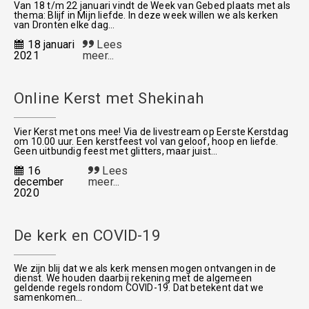
Van 18 t/m 22 januari vindt de Week van Gebed plaats met als
thema: Blijf in Mijn liefde. In deze week willen we als kerken
van Dronten elke dag...
18 januari
Lees
2021
meer...
Online Kerst met Shekinah
Vier Kerst met ons mee! Via de livestream op Eerste Kerstdag
om 10.00 uur. Een kerstfeest vol van geloof, hoop en liefde.
Geen uitbundig feest met glitters, maar juist...
16
Lees
december
meer...
2020
De kerk en COVID-19
We zijn blij dat we als kerk mensen mogen ontvangen in de
dienst. We houden daarbij rekening met de algemeen
geldende regels rondom COVID-19. Dat betekent dat we
samenkomen...